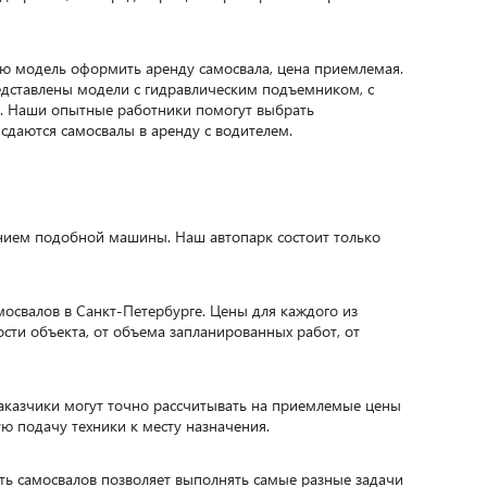
ю модель оформить аренду самосвала, цена приемлемая.
редставлены модели с гидравлическим подъемником, с
. Наши опытные работники помогут выбрать
сдаются самосвалы в аренду с водителем.
нием подобной машины. Наш автопарк состоит только
свалов в Санкт-Петербурге. Цены для каждого из
Фронтальный погрузчик
Экскаватор 
ости объекта, от объема запланированных работ, от
заказчики могут точно рассчитывать на приемлемые цены
ю подачу техники к месту назначения.
ть самосвалов позволяет выполнять самые разные задачи