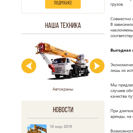
подробнее
грузов.
Совместно 
В зависимо
Наша техника
наклоняемы
соответств
Выгодная 
Экономичес
лишь из ис
Мы предлаг
Автокраны
Гусе
случаев обг
качества пу
Новости
При длител
аренды, на
10 мар 2019
Возможност