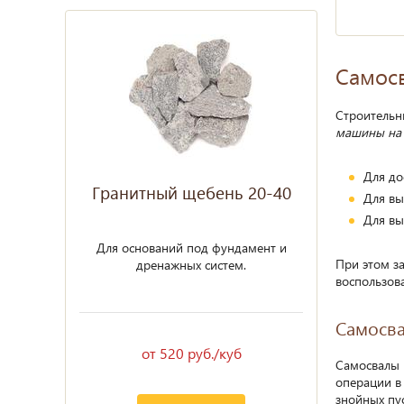
Самосв
Строительн
машины на 
Для до
Гранитный щебень 20-40
Для вы
Для вы
Для оснований под фундамент и
При этом з
дренажных систем.
воспользова
Самосва
от 520 руб./куб
Самосвалы 
операции в
знойных пу