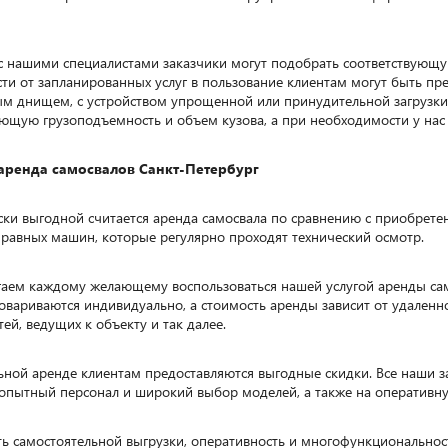
с нашими специалистами заказчики могут подобрать соответствующу
сти от запланированных услуг в пользование клиентам могут быть п
м днищем, с устройством упрощенной или принудительной загрузки
ующую грузоподъемность и объем кузова, а при необходимости у нас 
аренда самосвалов Санкт-Петербург
ки выгодной считается аренда самосвала по сравнению с приобрете
правных машин, которые регулярно проходят технический осмотр.
аем каждому желающему воспользоваться нашей услугой аренды само
ничный экскаватор
Колесный экскаватор
овариваются индивидуально, а стоимость аренды зависит от удаленн
тей, ведущих к объекту и так далее.
ьной аренде клиентам предоставляются выгодные скидки. Все наши 
 опытный персонал и широкий выбор моделей, а также на оперативну
ь самостоятельной выгрузки, оперативность и многофункциональнос