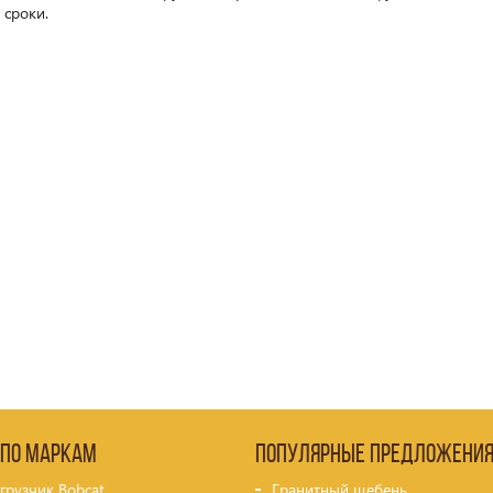
 сроки.
 по маркам
Популярные предложени
грузчик Bobcat
Гранитный щебень