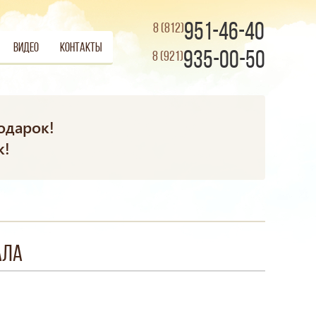
951-46-40
8 (812)
Видео
Контакты
935-00-50
8 (921)
одарок!
к!
ала