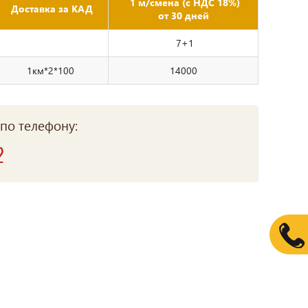
1 м/смена (с НДС 18%)
Доставка за КАД
от 30 дней
7+1
1км*2*100
14000
по телефону:
2