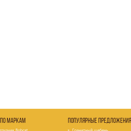
 по маркам
Популярные предложени
грузчик Bobcat
Гранитный щебень