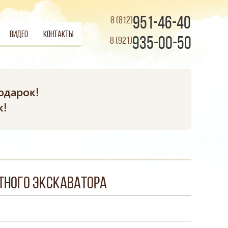
951-46-40
8 (812)
Видео
Контакты
935-00-50
8 (921)
одарок!
к!
тного экскаватора