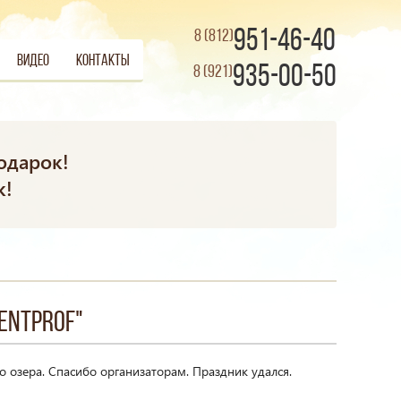
951-46-40
8 (812)
Видео
Контакты
935-00-50
8 (921)
одарок!
к!
entProf"
 озера. Спасибо организаторам. Праздник удался.