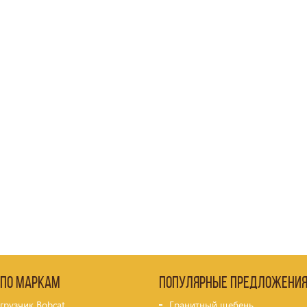
 по маркам
Популярные предложени
грузчик Bobcat
Гранитный щебень